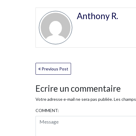
Anthony R.
Navigation
Previous Post
de
Ecrire un commentaire
l’article
Votre adresse e-mail ne sera pas publiée.
Les champs 
COMMENT: