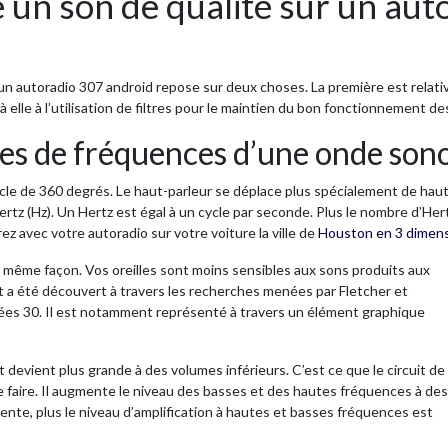
n son de qualité sur un auto
 un autoradio 307 android repose sur deux choses. La première est relati
elle à l’utilisation de filtres pour le maintien du bon fonctionnement de
es de fréquences d’une onde son
ycle de 360 degrés. Le haut-parleur se déplace plus spécialement de haut
tz (Hz). Un Hertz est égal à un cycle par seconde. Plus le nombre d’Hert
 avec votre autoradio sur votre voiture la ville de
Houston en 3 dimen
 même façon. Vos oreilles sont moins sensibles aux sons produits aux
et a été découvert à travers les recherches menées par Fletcher et
nées 30. Il est notamment représenté à travers un élément graphique
 devient plus grande à des volumes inférieurs. C’est ce que le circuit de
 faire. Il augmente le niveau des basses et des hautes fréquences à des
ente, plus le niveau d’amplification à hautes et basses fréquences est