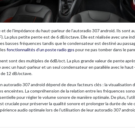
t de l’impédance du haut-parleur de l’autoradio 307 android. Ils sont aus
). La plus petite pente est de 6 dB/octave. Elle est réalisée avec une i
 des basses fréquences tandis que le condensateur est destiné au passa
 les
fonctionnalités d’un poste radio gps
pour ne pas tomber dans le pan
ement sont des multiples de 6dB/oct. La plus grande valeur de pente après
e avec un haut-parleur et un seul condensateur en parallèle avec le haut-
 de 12 dB/octave.
un autoradio 307 android dépend de deux facteurs clés : la visualisati
 des enceintes. La compréhension de la relation entre les fréquences sono
tielle pour régler le volume sonore de manière optimale. De plus, l’utilis
t cruciale pour préserver la qualité sonore et prolonger la durée de vie
périence audio optimale lors de l’utilisation de leur autoradio 307 android