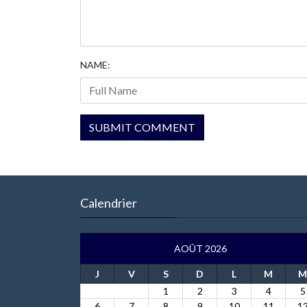
NAME:
Calendrier
AOÛT 2026
J
V
S
D
L
M
M
1
2
3
4
5
6
7
8
9
10
11
1